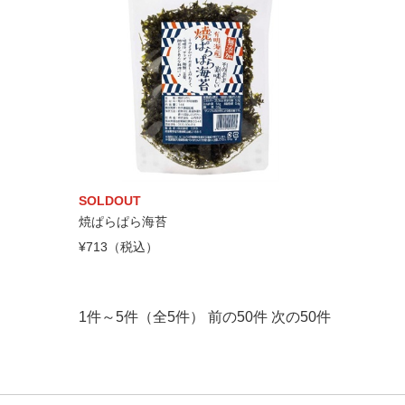
SOLDOUT
焼ぱらぱら海苔
¥713（税込）
1件～5件（全5件） 前の50件 次の5