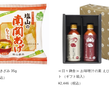
きざみ 35g
≪日々麹舎≫ お味噌汁の素 え
ト （ギフト箱入）
税込）
¥2,446（税込）