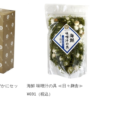
びかにセッ
海鮮 味噌汁の具 ≪日々麹舎≫
¥691（税込）