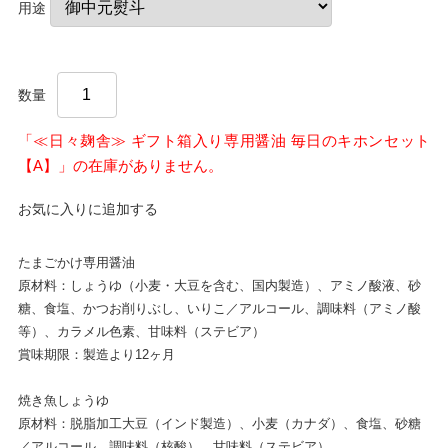
用途
数量
「≪日々麹舎≫ ギフト箱入り専用醤油 毎日のキホンセット
【A】」の在庫がありません。
お気に入りに追加する
たまごかけ専用醤油
原材料：しょうゆ（小麦・大豆を含む、国内製造）、アミノ酸液、砂
糖、食塩、かつお削りぶし、いりこ／アルコール、調味料（アミノ酸
等）、カラメル色素、甘味料（ステビア）
賞味期限：製造より12ヶ月
焼き魚しょうゆ
原材料：脱脂加工大豆（インド製造）、小麦（カナダ）、食塩、砂糖
／アルコール、調味料（核酸）、甘味料（ステビア）