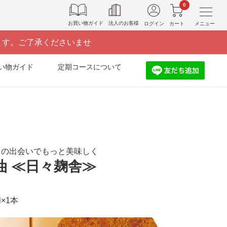
0
お買い物ガイド
法人のお客様
ログイン
カート
メニュー
ます。ご了承くださいませ
い物ガイド
定期コースについて
との出会いでもっと美味しく
油 ≪日々麹舎≫
×1本