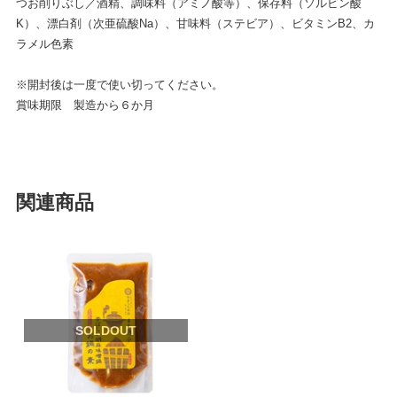
つお削りぶし／酒精、調味料（アミノ酸等）、保存料（ソルビン酸
K）、漂白剤（次亜硫酸Na）、甘味料（ステビア）、ビタミンB2、カ
ラメル色素
※開封後は一度で使い切ってください。
賞味期限 製造から６か月
関連商品
SOLDOUT