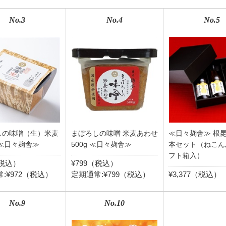
No.3
No.4
No.5
しの味噌（生）米麦
まぼろしの味噌 米麦あわせ
≪日々麹舎≫ 根
≪日々麹舎≫
500g ≪日々麹舎≫
本セット（ねこん
フト箱入）
（税込）
¥799（税込）
:¥972（税込）
定期通常:¥799（税込）
¥3,377（税込）
No.9
No.10