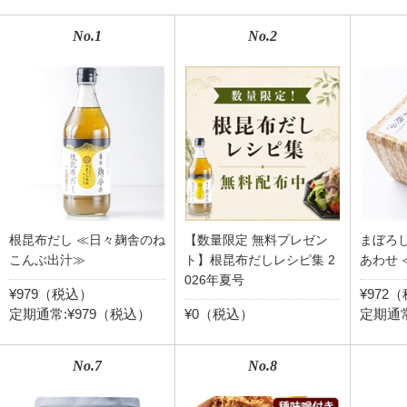
No.1
No.2
根昆布だし ≪日々麹舎のね
【数量限定 無料プレゼン
まぼろ
こんぶ出汁≫
ト】根昆布だしレシピ集 2
あわせ 
026年夏号
¥979（税込）
¥972
定期通常:¥979（税込）
¥0（税込）
定期通常
No.7
No.8