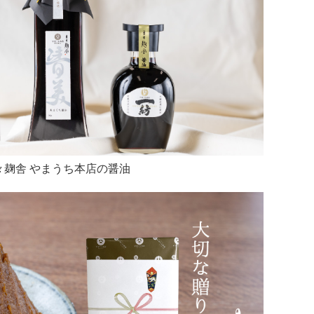
々麹舎 やまうち本店の醤油