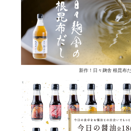
新作！日々麹舎 根昆布