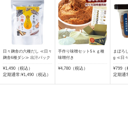
日々麹舎の六種だし ≪日々
手作り味噌セット5ｋｇ種
まぼろし
麹舎6種ダシ≫ 出汁パック
味噌付き
g ≪日
¥1,490（税込）
¥4,780（税込）
¥799
定期通常:¥1,490（税込）
定期通常