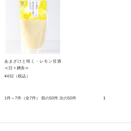
あまざけと咲く・レモン甘酒
≪日々麹舎≫
¥432（税込）
1件～7件（全7件） 前の50件 次の50件
1